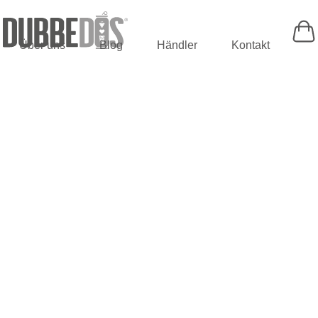
Über uns
Blog
Händler
Kontakt
ERLEBE DIE
PFALZ MIT
DUBBEDOS!
Jetzt shoppen